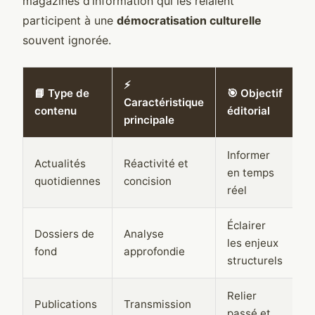
magazines d’information qui les relaient
participent à une
démocratisation culturelle
souvent ignorée.
⚡
📘 Type de
🎯 Objectif
Caractéristique
contenu
éditorial
principale
Informer
Actualités
Réactivité et
en temps
quotidiennes
concision
réel
Éclairer
Dossiers de
Analyse
les enjeux
fond
approfondie
structurels
Relier
Publications
Transmission
passé et