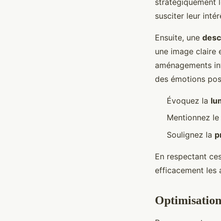
stratégiquement l
susciter leur intér
Ensuite, une
desc
une image claire e
aménagements inté
des émotions posi
Évoquez la
lu
Mentionnez l
Soulignez la
p
En respectant ces
efficacement les 
Optimisation