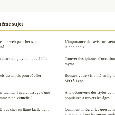
même sujet
 site web pas cher sans
L'importance des avis sur l'aéra
ité
le bon choix
 marketing dynamique à lille
Trouver des iphones d'occasion 
mythe?
ls essentiels pour révéler
Boostez votre visibilité en lign
SEO à Lens
r faciliter l'apprentissage d'une
À la découverte des styles de m
immersion virtuelle ?
populaires à travers les âges
lé pas cher en ligne facilement
Comment intégrer les question
climatique dans les cursus scol