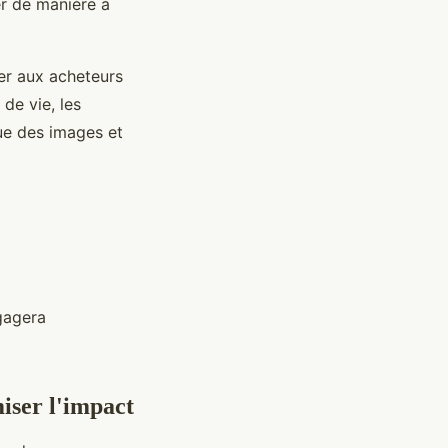
er de manière à
er aux acheteurs
 de vie, les
que des images et
gagera
iser l'impact