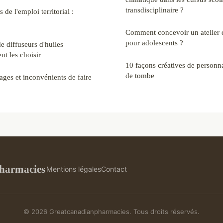
transdisciplinaire ?
de l'emploi territorial :
Comment concevoir un atelier d
pour adolescents ?
de diffuseurs d'huiles
nt les choisir
10 façons créatives de personna
de tombe
ages et inconvénients de faire
harmacies
Mentions légales
Contact
© 2026 Greatcanadianpharmacies. Tous droits réservés.