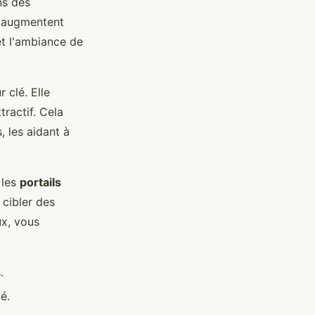
ns des
é augmentent
et l'ambiance de
 clé. Elle
tractif. Cela
 les aidant à
 les
portails
 cibler des
ux, vous
.
é.