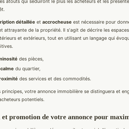
es atouts qui séduiront le plus les acheteurs et les présent
êt.
ription détaillée
et
accrocheuse
est nécessaire pour donn
t attrayante de la propriété. Il s'agit de décrire les espaces
rieurs et extérieurs, tout en utilisant un langage qui évo
tives.
minosité
des pièces,
e
calme
du quartier,
roximité
des services et des commodités.
 principes, votre annonce immobilière se distinguera et en
acheteurs potentiels.
 et promotion de votre annonce pour maxim