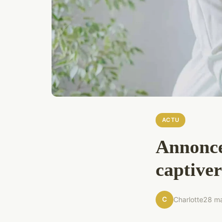
ACTU
Annonce 
captiver
C
Charlotte
28 m