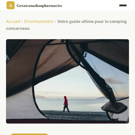
Accueil
›
Divertissement
›
Votre guide ultime pour le camping
concarneau