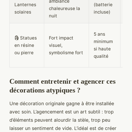
ambiance
vér
Lanternes
(batterie
chaleureuse la
sai
solaires
incluse)
nuit
du
Fai
5 ans
🗿 Statues
Fort impact
mo
minimum
en résine
visuel,
fix
si haute
ou pierre
symbolisme fort
vér
qualité
gr
Comment entretenir et agencer ces
décorations atypiques ?
Une décoration originale gagne à être installée
avec soin. L’agencement est un art subtil : trop
d’éléments peuvent alourdir la stèle, trop peu
laisser un sentiment de vide. L’idéal est de créer