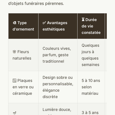
d’objets funéraires pérennes.
⏳ Durée
🔧
🎨 Type
✅ Avantages
de vie
d'e
d'ornement
esthétiques
constatée
req
Quelques
Éle
Couleurs vives,
🌸 Fleurs
jours à
re
parfum, geste
naturelles
quelques
he
traditionnel
semaines
né
Design sobre ou
🪟 Plaques
5 à 10 ans
Fai
personnalisable,
en verre ou
selon
ne
élégance
céramique
matériau
po
discrète
Lumière douce,
Mo
🪔
3 à 5 ans